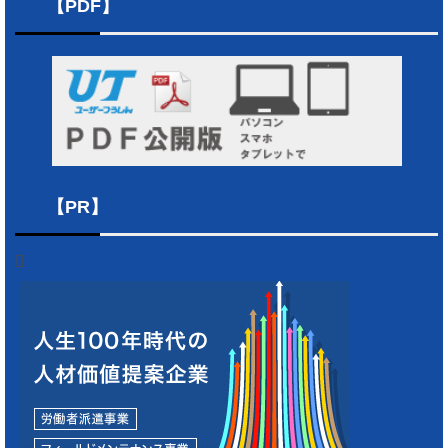
【PDF】
【PR】