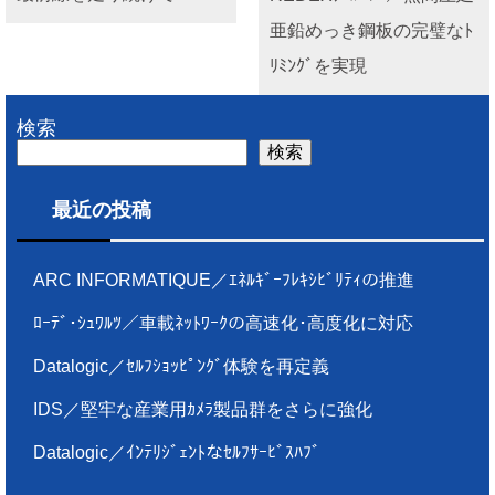
亜鉛めっき鋼板の完璧なﾄ
ﾘﾐﾝｸﾞを実現
検索
検索
最近の投稿
ARC INFORMATIQUE／ｴﾈﾙｷﾞｰﾌﾚｷｼﾋﾞﾘﾃｨの推進
ﾛｰﾃﾞ･ｼｭﾜﾙﾂ／車載ﾈｯﾄﾜｰｸの高速化･高度化に対応
Datalogic／ｾﾙﾌｼｮｯﾋﾟﾝｸﾞ体験を再定義
IDS／堅牢な産業用ｶﾒﾗ製品群をさらに強化
Datalogic／ｲﾝﾃﾘｼﾞｪﾝﾄなｾﾙﾌｻｰﾋﾞｽﾊﾌﾞ