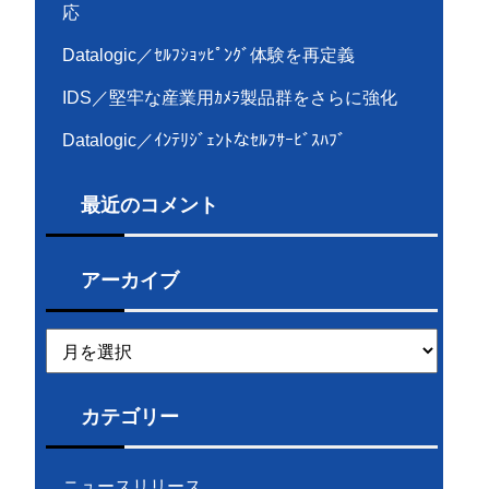
応
Datalogic／ｾﾙﾌｼｮｯﾋﾟﾝｸﾞ体験を再定義
IDS／堅牢な産業用ｶﾒﾗ製品群をさらに強化
Datalogic／ｲﾝﾃﾘｼﾞｪﾝﾄなｾﾙﾌｻｰﾋﾞｽﾊﾌﾞ
最近のコメント
アーカイブ
ア
ー
カ
イ
カテゴリー
ブ
ニュースリリース