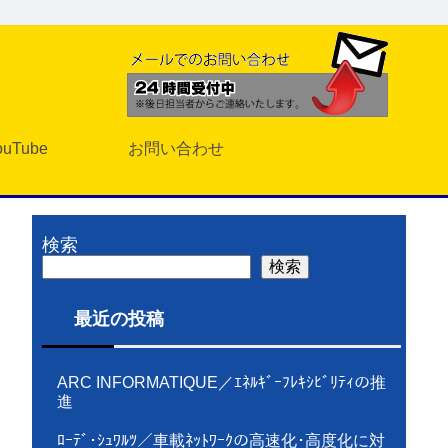
ouTube
お問い合わせ
検索
検索
最近の投稿
ARC INFORMATIQUE／ｴﾈﾙｷﾞｰﾌﾚｷｼﾋﾞﾘﾃｨの推
進
ﾛｰﾃﾞ･ｼｭﾜﾙﾂ／車載ﾈｯﾄﾜｰｸの高速化･高度化に対