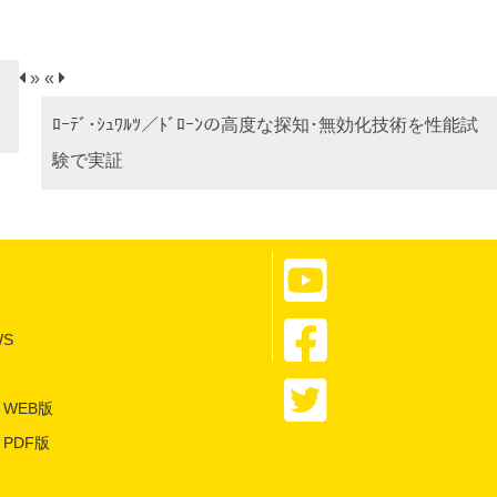
»
«
ﾛｰﾃﾞ･ｼｭﾜﾙﾂ／ﾄﾞﾛｰﾝの高度な探知･無効化技術を性能試
験で実証
S
WEB版
PDF版