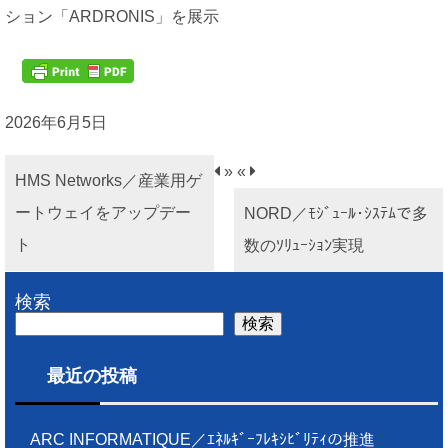
ション「ARDRONIS」を展示
2026年6月5日
»
«
HMS Networks／産業用ゲ
ートウェイをアップデー
NORD／ﾓｼﾞｭｰﾙ･ｼｽﾃﾑで多
ト
数のｿﾘｭｰｼｮﾝ実現
検索
検索
最近の投稿
ARC INFORMATIQUE／ｴﾈﾙｷﾞｰﾌﾚｷｼﾋﾞﾘﾃｨの推進