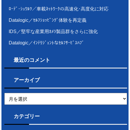
ﾛｰﾃﾞ･ｼｭﾜﾙﾂ／車載ﾈｯﾄﾜｰｸの高速化･高度化に対応
Datalogic／ｾﾙﾌｼｮｯﾋﾟﾝｸﾞ体験を再定義
IDS／堅牢な産業用ｶﾒﾗ製品群をさらに強化
Datalogic／ｲﾝﾃﾘｼﾞｪﾝﾄなｾﾙﾌｻｰﾋﾞｽﾊﾌﾞ
最近のコメント
アーカイブ
ア
ー
カ
イ
カテゴリー
ブ